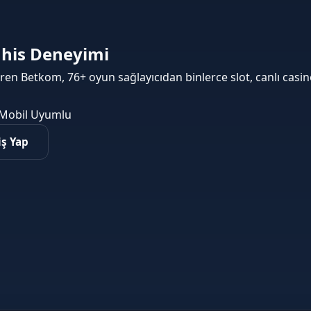
his Deneyimi
en Betkom, 76+ oyun sağlayıcıdan binlerce slot, canlı casino
Mobil Uyumlu
iş Yap