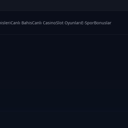
isleri
Canlı Bahis
Canlı Casino
Slot Oyunları
E-Spor
Bonuslar