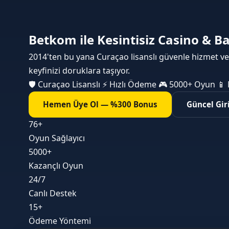
Betkom ile
Kesintisiz
Casino & Ba
2014'ten bu yana Curaçao lisanslı güvenle hizmet ver
keyfinizi doruklara taşıyor.
🛡️
Curaçao Lisanslı
⚡
Hızlı Ödeme
🎮
5000+ Oyun
📱
Hemen Üye Ol — %300 Bonus
Güncel Gir
76+
Oyun Sağlayıcı
5000+
Kazançlı Oyun
24/7
Canlı Destek
15+
Ödeme Yöntemi