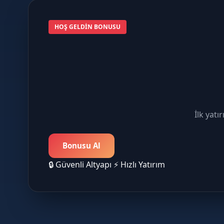
HOŞ GELDIN BONUSU
İlk yatı
Bonusu Al
🔒 Güvenli Altyapı
⚡ Hızlı Yatırım