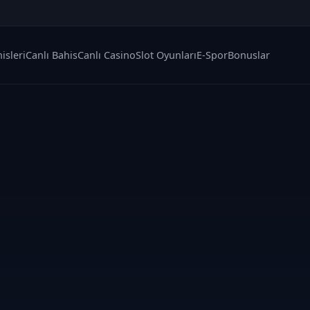
isleri
Canlı Bahis
Canlı Casino
Slot Oyunları
E-Spor
Bonuslar