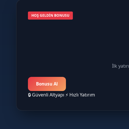
HOŞ GELDIN BONUSU
İlk yatı
Bonusu Al
🔒 Güvenli Altyapı
⚡ Hızlı Yatırım