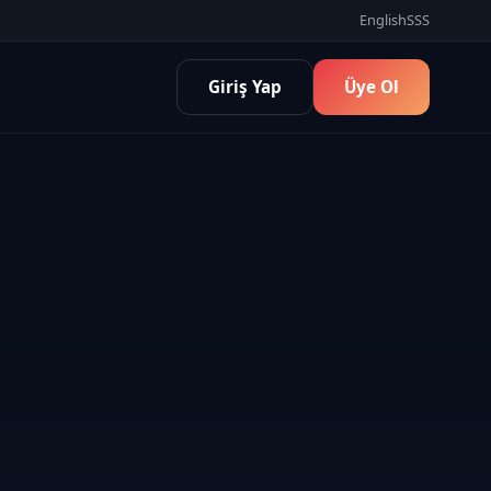
English
SSS
Giriş Yap
Üye Ol