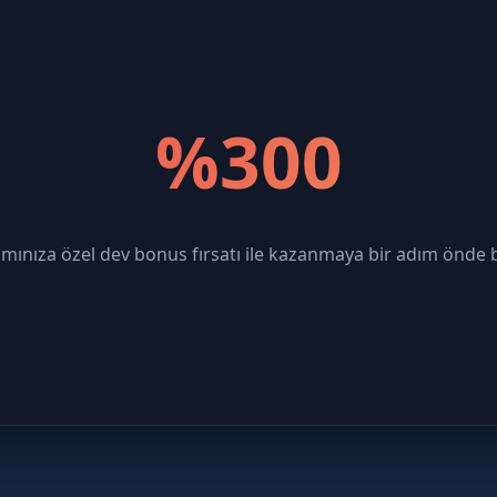
%300
rımınıza özel dev bonus fırsatı ile kazanmaya bir adım önde 