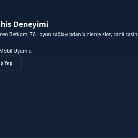
his Deneyimi
en Betkom, 76+ oyun sağlayıcıdan binlerce slot, canlı casino
Mobil Uyumlu
iş Yap