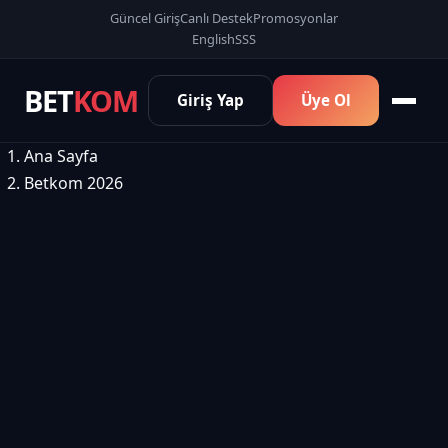
Güncel Giriş
Canlı Destek
Promosyonlar
English
SSS
BET
KOM
Giriş Yap
Üye Ol
Ana Sayfa
Betkom 2026