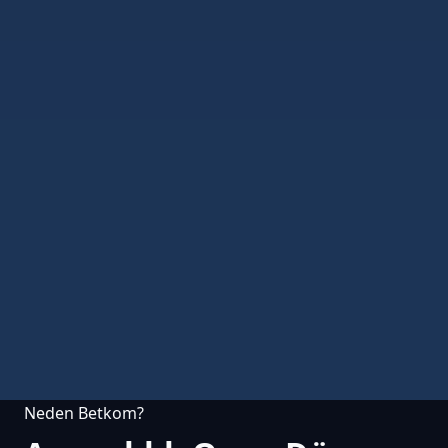
Neden Betkom?