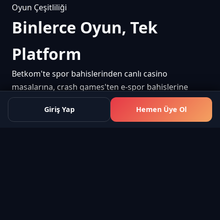
Oyun Çeşitliliği
Binlerce Oyun, Tek
Platform
Betkom'te spor bahislerinden canlı casino
masalarına, crash games'ten e-spor bahislerine
kadar geniş bir yelpazede oyun seçenekleri sizi
Giriş Yap
Hemen Üye Ol
bekliyor.
⚽
Spor Bahisleri
Yüzlerce lig ve turnuva, yüksek oranlar