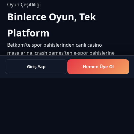
Oyun Çeşitliliği
Binlerce Oyun, Tek
Platform
Betkom'te spor bahislerinden canlı casino
masalarına, crash games'ten e-spor bahislerine
kadar geniş bir yelpazede oyun seçenekleri sizi
Giriş Yap
Hemen Üye Ol
bekliyor.
⚽
Spor Bahisleri
Yüzlerce lig ve turnuva, yüksek oranlar