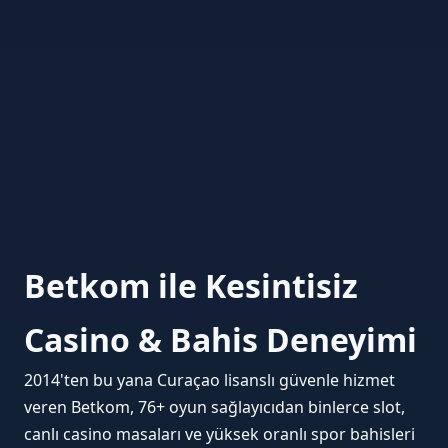
Betkom ile
Kesintisiz
Casino & Bahis Deneyimi
2014'ten bu yana Curaçao lisanslı güvenle hizmet
veren Betkom, 76+ oyun sağlayıcıdan binlerce slot,
canlı casino masaları ve yüksek oranlı spor bahisleri