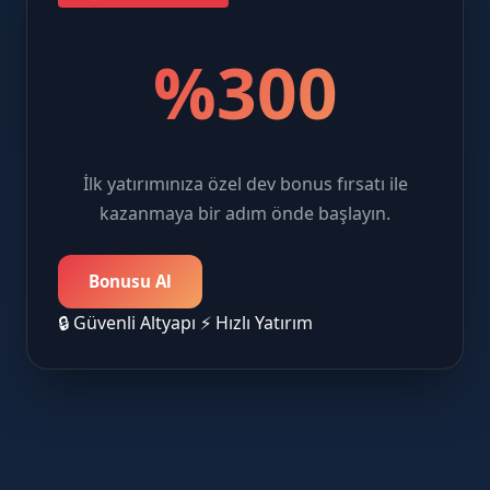
%300
İlk yatırımınıza özel dev bonus fırsatı ile
kazanmaya bir adım önde başlayın.
Bonusu Al
🔒 Güvenli Altyapı
⚡ Hızlı Yatırım