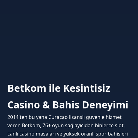
Betkom ile
Kesintisiz
Casino & Bahis Deneyimi
2014'ten bu yana Curaçao lisanslı güvenle hizmet
veren Betkom, 76+ oyun sağlayıcıdan binlerce slot,
canlı casino masaları ve yüksek oranlı spor bahisleri