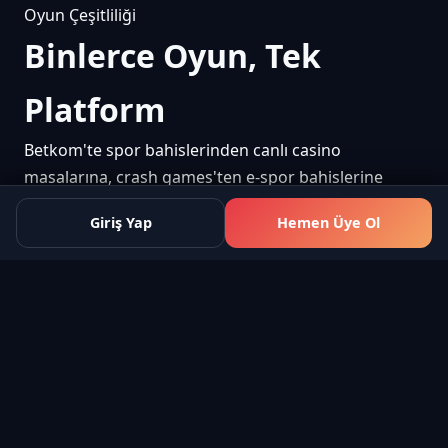
Oyun Çeşitliliği
Binlerce Oyun, Tek
Platform
Betkom'te spor bahislerinden canlı casino
masalarına, crash games'ten e-spor bahislerine
kadar geniş bir yelpazede oyun seçenekleri sizi
Giriş Yap
Hemen Üye Ol
bekliyor.
⚽
Spor Bahisleri
Yüzlerce lig ve turnuva, yüksek oranlar