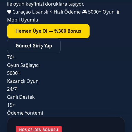
ile oyun keyfinizi doruklara taşıyor.
🛡️
Curaçao Lisanslı
⚡
Hızlı Ödeme
🎮
5000+ Oyun
📱
Mobil Uyumlu
Hemen Üye Ol — %300 Bonus
Güncel Giriş Yap
76+
Oyun Sağlayıcı
5000+
Kazançlı Oyun
24/7
Canlı Destek
15+
Ödeme Yöntemi
HOŞ GELDIN BONUSU