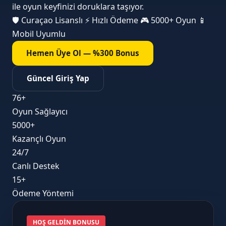
ile oyun keyfinizi doruklara taşıyor.
🛡️
Curaçao Lisanslı
⚡
Hızlı Ödeme
🎮
5000+ Oyun
📱
Mobil Uyumlu
Hemen Üye Ol — %300 Bonus
Güncel Giriş Yap
76+
Oyun Sağlayıcı
5000+
Kazançlı Oyun
24/7
Canlı Destek
15+
Ödeme Yöntemi
HOŞ GELDIN BONUSU