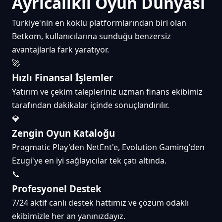
Ayrıcalıklı Oyun Dünyası
Türkiye'nin en köklü platformlarından biri olan
Betkom, kullanıcılarına sunduğu benzersiz
avantajlarla fark yaratıyor.
🚀
Hızlı Finansal İşlemler
Yatırım ve çekim talepleriniz uzman finans ekibimiz
tarafından dakikalar içinde sonuçlandırılır.
💎
Zengin Oyun Kataloğu
Pragmatic Play'den NetEnt'e, Evolution Gaming'den
Ezugi'ye en iyi sağlayıcılar tek çatı altında.
📞
Profesyonel Destek
7/24 aktif canlı destek hattımız ve çözüm odaklı
ekibimizle her an yanınızdayız.