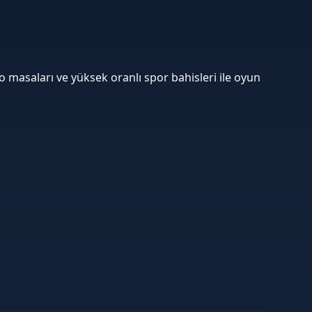
 masaları ve yüksek oranlı spor bahisleri ile oyun