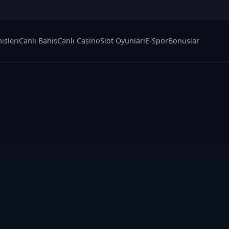
isleri
Canlı Bahis
Canlı Casino
Slot Oyunları
E-Spor
Bonuslar