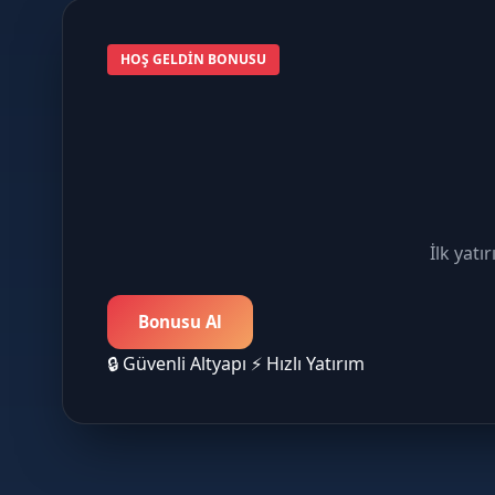
HOŞ GELDIN BONUSU
İlk yatı
Bonusu Al
🔒 Güvenli Altyapı
⚡ Hızlı Yatırım