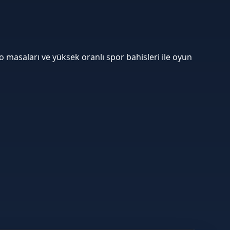
 masaları ve yüksek oranlı spor bahisleri ile oyun