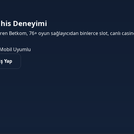
his Deneyimi
en Betkom, 76+ oyun sağlayıcıdan binlerce slot, canlı casino
Mobil Uyumlu
iş Yap