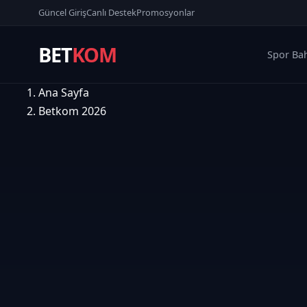
Güncel Giriş
Canlı Destek
Promosyonlar
BET
KOM
Spor Bah
Ana Sayfa
Betkom 2026