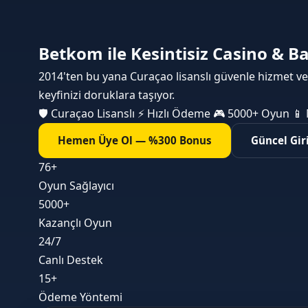
Betkom ile
Kesintisiz
Casino & Ba
2014'ten bu yana Curaçao lisanslı güvenle hizmet ver
keyfinizi doruklara taşıyor.
🛡️
Curaçao Lisanslı
⚡
Hızlı Ödeme
🎮
5000+ Oyun
📱
Hemen Üye Ol — %300 Bonus
Güncel Gir
76+
Oyun Sağlayıcı
5000+
Kazançlı Oyun
24/7
Canlı Destek
15+
Ödeme Yöntemi