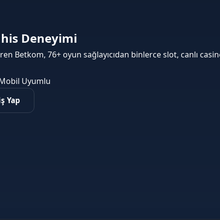
his Deneyimi
en Betkom, 76+ oyun sağlayıcıdan binlerce slot, canlı casino
Mobil Uyumlu
iş Yap