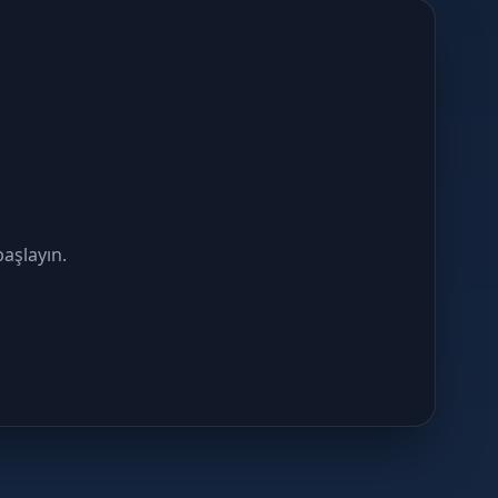
başlayın.