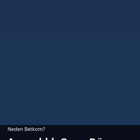
Neden Betkom?