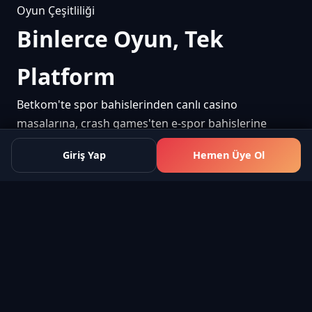
Oyun Çeşitliliği
Binlerce Oyun, Tek
Platform
Betkom'te spor bahislerinden canlı casino
masalarına, crash games'ten e-spor bahislerine
kadar geniş bir yelpazede oyun seçenekleri sizi
Giriş Yap
Hemen Üye Ol
bekliyor.
⚽
Spor Bahisleri
Yüzlerce lig ve turnuva, yüksek oranlar