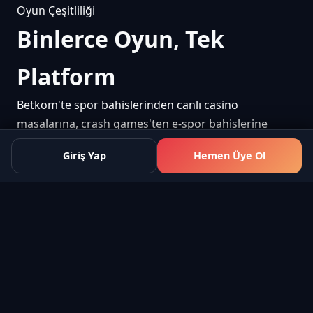
Oyun Çeşitliliği
Binlerce Oyun, Tek
Platform
Betkom'te spor bahislerinden canlı casino
masalarına, crash games'ten e-spor bahislerine
kadar geniş bir yelpazede oyun seçenekleri sizi
Giriş Yap
Hemen Üye Ol
bekliyor.
⚽
Spor Bahisleri
Yüzlerce lig ve turnuva, yüksek oranlar