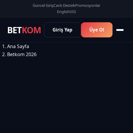
Güncel Giriş
Canlı Destek
Promosyonlar
English
SSS
BET
KOM
Giriş Yap
Üye Ol
Ana Sayfa
Betkom 2026