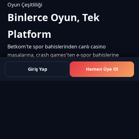
Oyun Çeşitliliği
Binlerce Oyun, Tek
Platform
Betkom'te spor bahislerinden canlı casino
masalarına, crash games'ten e-spor bahislerine
kadar geniş bir yelpazede oyun seçenekleri sizi
Giriş Yap
Hemen Üye Ol
bekliyor.
⚽
Spor Bahisleri
Yüzlerce lig ve turnuva, yüksek oranlar