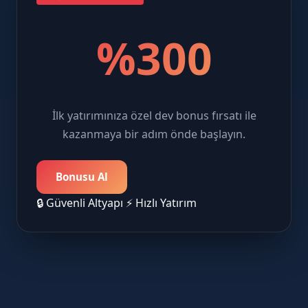
%300
İlk yatırımınıza özel dev bonus fırsatı ile
kazanmaya bir adım önde başlayın.
Bonusu Al
🔒 Güvenli Altyapı
⚡ Hızlı Yatırım