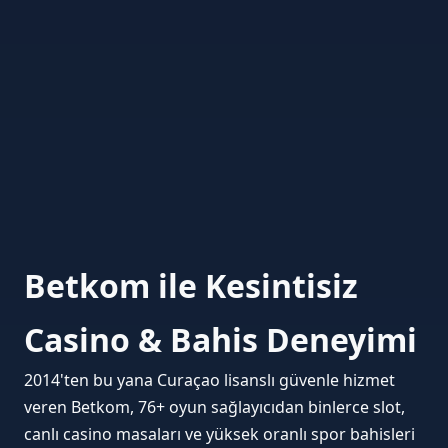
Betkom ile
Kesintisiz
Casino & Bahis Deneyimi
2014'ten bu yana Curaçao lisanslı güvenle hizmet
veren Betkom, 76+ oyun sağlayıcıdan binlerce slot,
canlı casino masaları ve yüksek oranlı spor bahisleri