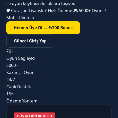
ile oyun keyfinizi doruklara taşıyor.
🛡️
Curaçao Lisanslı
⚡
Hızlı Ödeme
🎮
5000+ Oyun
📱
Mobil Uyumlu
Hemen Üye Ol — %300 Bonus
Güncel Giriş Yap
76+
Oyun Sağlayıcı
5000+
Kazançlı Oyun
24/7
Canlı Destek
15+
Ödeme Yöntemi
HOŞ GELDIN BONUSU