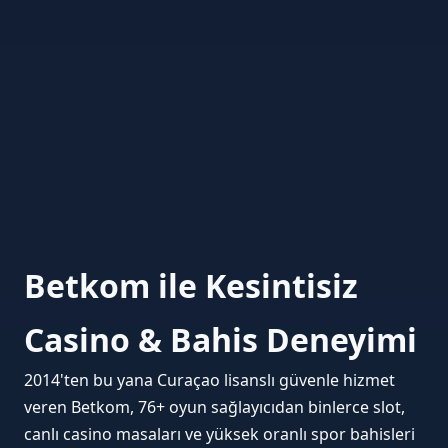
Betkom ile
Kesintisiz
Casino & Bahis Deneyimi
2014'ten bu yana Curaçao lisanslı güvenle hizmet
veren Betkom, 76+ oyun sağlayıcıdan binlerce slot,
canlı casino masaları ve yüksek oranlı spor bahisleri