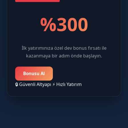
%300
İlk yatırımınıza özel dev bonus fırsatı ile
kazanmaya bir adım önde başlayın.
Bonusu Al
🔒 Güvenli Altyapı
⚡ Hızlı Yatırım