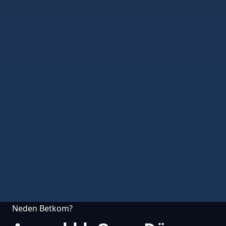
Neden Betkom?