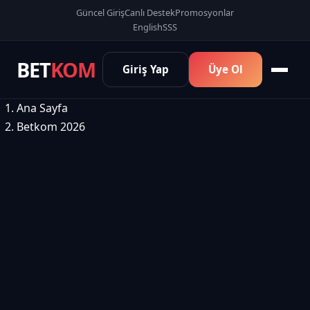
Güncel Giriş
Canlı Destek
Promosyonlar
English
SSS
BET
KOM
Giriş Yap
Üye Ol
Ana Sayfa
Betkom 2026