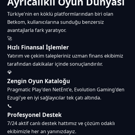
Ayrıcalıklı Oyun Dünyası
Türkiye'nin en köklü platformlarından biri olan
Betkom, kullanıcılarına sunduğu benzersiz
avantajlarla fark yaratıyor.
🚀
Hızlı Finansal İşlemler
Yatırım ve çekim talepleriniz uzman finans ekibimiz
tarafından dakikalar içinde sonuçlandırılır.
💎
Zengin Oyun Kataloğu
Pragmatic Play'den NetEnt'e, Evolution Gaming'den
Ezugi'ye en iyi sağlayıcılar tek çatı altında.
📞
Profesyonel Destek
7/24 aktif canlı destek hattımız ve çözüm odaklı
ekibimizle her an yanınızdayız.