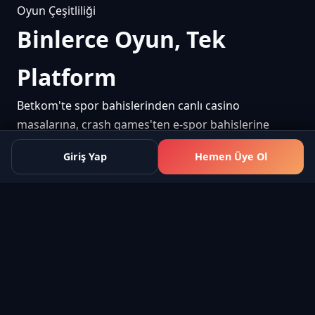
Oyun Çeşitliliği
Binlerce Oyun, Tek
Platform
Betkom'te spor bahislerinden canlı casino
masalarına, crash games'ten e-spor bahislerine
kadar geniş bir yelpazede oyun seçenekleri sizi
Giriş Yap
Hemen Üye Ol
bekliyor.
⚽
Spor Bahisleri
Yüzlerce lig ve turnuva, yüksek oranlar