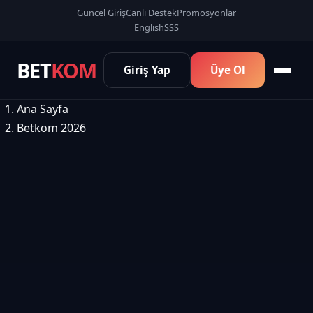
Güncel Giriş
Canlı Destek
Promosyonlar
English
SSS
BET
KOM
Giriş Yap
Üye Ol
Ana Sayfa
Betkom 2026