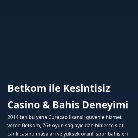
Betkom ile
Kesintisiz
Casino & Bahis Deneyimi
2014'ten bu yana Curaçao lisanslı güvenle hizmet
veren Betkom, 76+ oyun sağlayıcıdan binlerce slot,
canlı casino masaları ve yüksek oranlı spor bahisleri