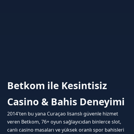
Betkom ile
Kesintisiz
Casino & Bahis Deneyimi
2014'ten bu yana Curaçao lisanslı güvenle hizmet
veren Betkom, 76+ oyun sağlayıcıdan binlerce slot,
canlı casino masaları ve yüksek oranlı spor bahisleri