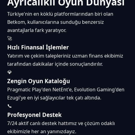
Ayrıcalıklı Oyun Dünyası
Türkiye'nin en köklü platformlarından biri olan
Betkom, kullanıcılarına sunduğu benzersiz
avantajlarla fark yaratıyor.
🚀
Hızlı Finansal İşlemler
Yatırım ve çekim talepleriniz uzman finans ekibimiz
tarafından dakikalar içinde sonuçlandırılır.
💎
Zengin Oyun Kataloğu
Pragmatic Play'den NetEnt'e, Evolution Gaming'den
Ezugi'ye en iyi sağlayıcılar tek çatı altında.
📞
Profesyonel Destek
7/24 aktif canlı destek hattımız ve çözüm odaklı
ekibimizle her an yanınızdayız.