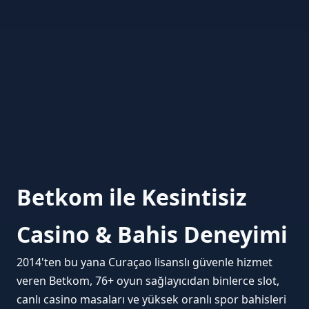
Betkom ile
Kesintisiz
Casino & Bahis Deneyimi
2014'ten bu yana Curaçao lisanslı güvenle hizmet
veren Betkom, 76+ oyun sağlayıcıdan binlerce slot,
canlı casino masaları ve yüksek oranlı spor bahisleri