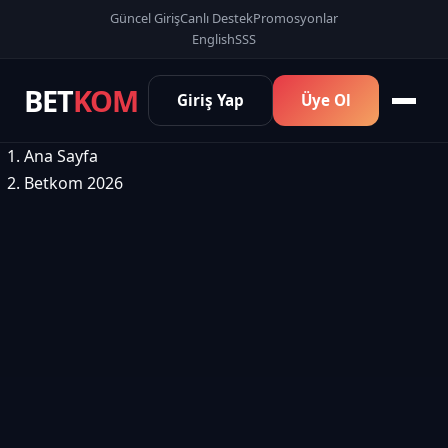
Güncel Giriş
Canlı Destek
Promosyonlar
English
SSS
BET
KOM
Giriş Yap
Üye Ol
Ana Sayfa
Betkom 2026