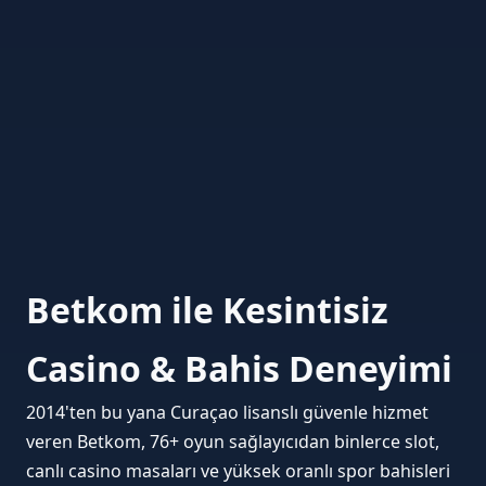
Betkom ile
Kesintisiz
Casino & Bahis Deneyimi
2014'ten bu yana Curaçao lisanslı güvenle hizmet
veren Betkom, 76+ oyun sağlayıcıdan binlerce slot,
canlı casino masaları ve yüksek oranlı spor bahisleri