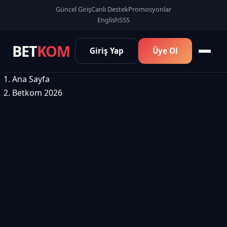
Güncel Giriş
Canlı Destek
Promosyonlar
English
SSS
BET
KOM
Giriş Yap
Üye Ol
Ana Sayfa
Betkom 2026