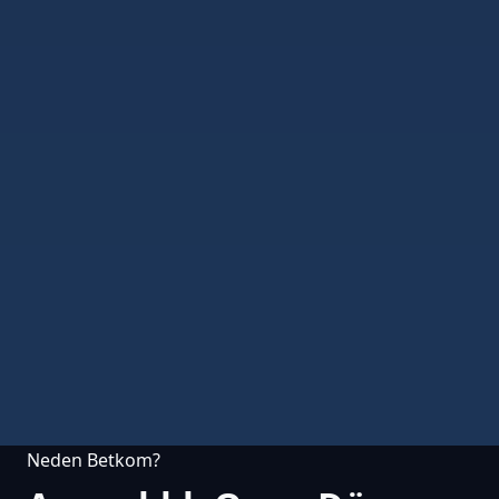
Neden Betkom?