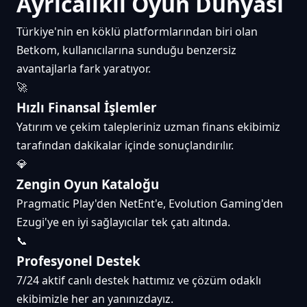
Ayrıcalıklı Oyun Dünyası
Türkiye'nin en köklü platformlarından biri olan
Betkom, kullanıcılarına sunduğu benzersiz
avantajlarla fark yaratıyor.
🚀
Hızlı Finansal İşlemler
Yatırım ve çekim talepleriniz uzman finans ekibimiz
tarafından dakikalar içinde sonuçlandırılır.
💎
Zengin Oyun Kataloğu
Pragmatic Play'den NetEnt'e, Evolution Gaming'den
Ezugi'ye en iyi sağlayıcılar tek çatı altında.
📞
Profesyonel Destek
7/24 aktif canlı destek hattımız ve çözüm odaklı
ekibimizle her an yanınızdayız.