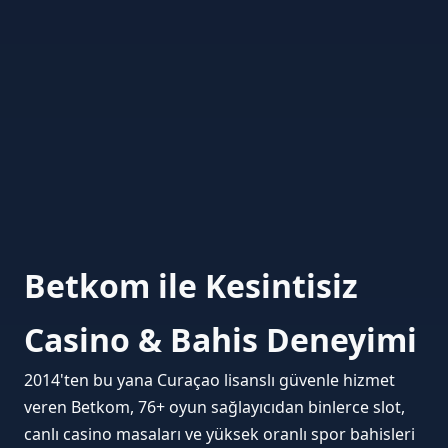
Betkom ile
Kesintisiz
Casino & Bahis Deneyimi
2014'ten bu yana Curaçao lisanslı güvenle hizmet
veren Betkom, 76+ oyun sağlayıcıdan binlerce slot,
canlı casino masaları ve yüksek oranlı spor bahisleri