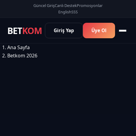
Güncel Giriş
Canlı Destek
Promosyonlar
English
SSS
BET
KOM
Giriş Yap
Üye Ol
Ana Sayfa
Betkom 2026