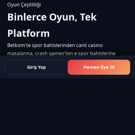
Oyun Çeşitliliği
Binlerce Oyun, Tek
Platform
Betkom'te spor bahislerinden canlı casino
masalarına, crash games'ten e-spor bahislerine
kadar geniş bir yelpazede oyun seçenekleri sizi
Giriş Yap
Hemen Üye Ol
bekliyor.
⚽
Spor Bahisleri
Yüzlerce lig ve turnuva, yüksek oranlar