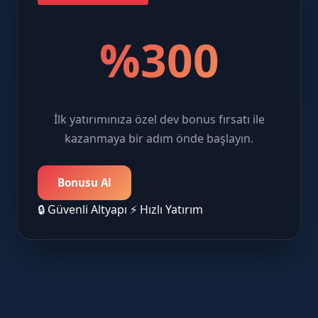
%300
İlk yatırımınıza özel dev bonus fırsatı ile
kazanmaya bir adım önde başlayın.
Bonusu Al
🔒 Güvenli Altyapı
⚡ Hızlı Yatırım