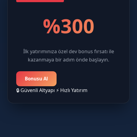
%300
İlk yatırımınıza özel dev bonus fırsatı ile
kazanmaya bir adım önde başlayın.
Bonusu Al
🔒 Güvenli Altyapı
⚡ Hızlı Yatırım