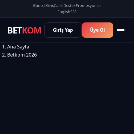
Güncel Giriş
Canlı Destek
Promosyonlar
English
SSS
BET
KOM
Giriş Yap
Üye Ol
Ana Sayfa
Betkom 2026