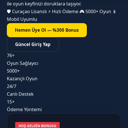
ile oyun keyfinizi doruklara taşıyor.
🛡️
Curaçao Lisanslı
⚡
Hızlı Ödeme
🎮
5000+ Oyun
📱
Mobil Uyumlu
Hemen Üye Ol — %300 Bonus
Güncel Giriş Yap
76+
Oyun Sağlayıcı
5000+
Kazançlı Oyun
24/7
Canlı Destek
15+
Ödeme Yöntemi
HOŞ GELDIN BONUSU