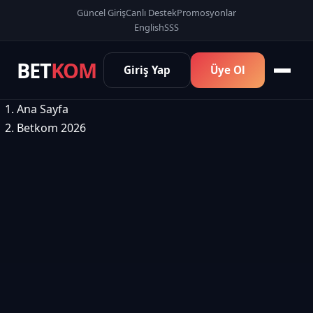
Güncel Giriş
Canlı Destek
Promosyonlar
English
SSS
BET
KOM
Giriş Yap
Üye Ol
Ana Sayfa
Betkom 2026