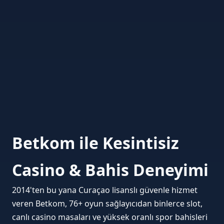
Betkom ile
Kesintisiz
Casino & Bahis Deneyimi
2014'ten bu yana Curaçao lisanslı güvenle hizmet
veren Betkom, 76+ oyun sağlayıcıdan binlerce slot,
canlı casino masaları ve yüksek oranlı spor bahisleri