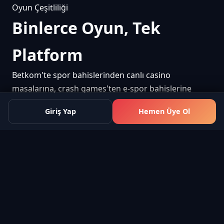
Oyun Çeşitliliği
Binlerce Oyun, Tek
Platform
Betkom'te spor bahislerinden canlı casino
masalarına, crash games'ten e-spor bahislerine
kadar geniş bir yelpazede oyun seçenekleri sizi
Giriş Yap
Hemen Üye Ol
bekliyor.
⚽
Spor Bahisleri
Yüzlerce lig ve turnuva, yüksek oranlar