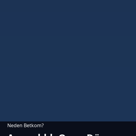
Neden Betkom?