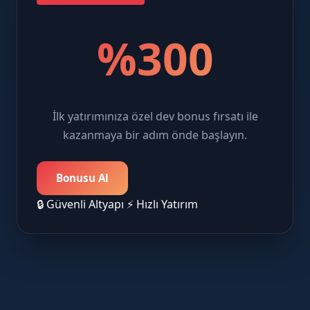
%300
İlk yatırımınıza özel dev bonus fırsatı ile
kazanmaya bir adım önde başlayın.
Bonusu Al
🔒 Güvenli Altyapı
⚡ Hızlı Yatırım