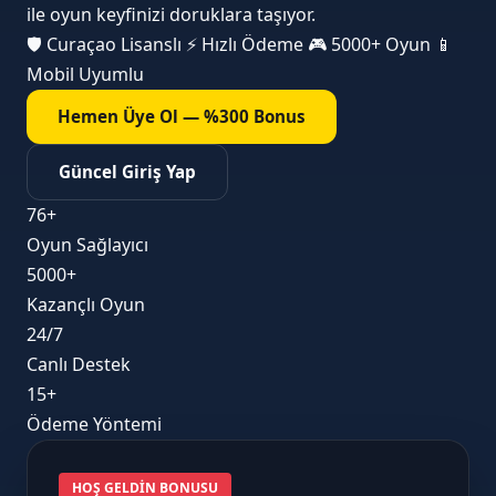
ile oyun keyfinizi doruklara taşıyor.
🛡️
Curaçao Lisanslı
⚡
Hızlı Ödeme
🎮
5000+ Oyun
📱
Mobil Uyumlu
Hemen Üye Ol — %300 Bonus
Güncel Giriş Yap
76+
Oyun Sağlayıcı
5000+
Kazançlı Oyun
24/7
Canlı Destek
15+
Ödeme Yöntemi
HOŞ GELDIN BONUSU