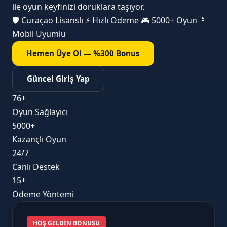
ile oyun keyfinizi doruklara taşıyor.
🛡️
Curaçao Lisanslı
⚡
Hızlı Ödeme
🎮
5000+ Oyun
📱
Mobil Uyumlu
Hemen Üye Ol — %300 Bonus
Güncel Giriş Yap
76+
Oyun Sağlayıcı
5000+
Kazançlı Oyun
24/7
Canlı Destek
15+
Ödeme Yöntemi
HOŞ GELDIN BONUSU