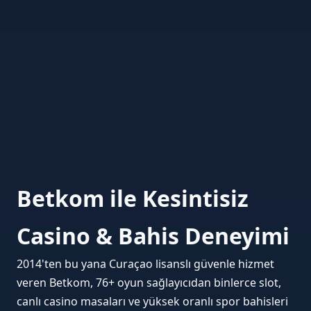
Betkom ile
Kesintisiz
Casino & Bahis Deneyimi
2014'ten bu yana Curaçao lisanslı güvenle hizmet
veren Betkom, 76+ oyun sağlayıcıdan binlerce slot,
canlı casino masaları ve yüksek oranlı spor bahisleri