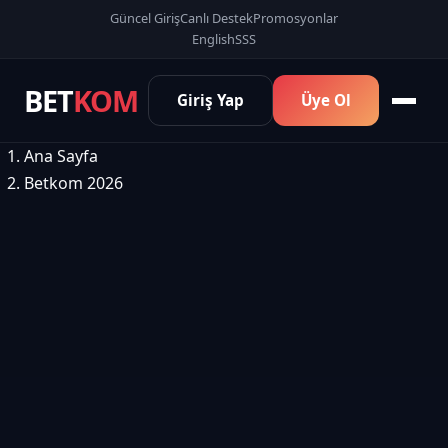
Güncel Giriş
Canlı Destek
Promosyonlar
English
SSS
BET
KOM
Giriş Yap
Üye Ol
Ana Sayfa
Betkom 2026