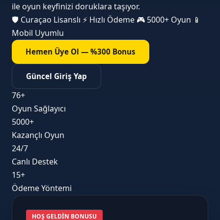
ile oyun keyfinizi doruklara taşıyor.
🛡️
Curaçao Lisanslı
⚡
Hızlı Ödeme
🎮
5000+ Oyun
📱
Mobil Uyumlu
Hemen Üye Ol — %300 Bonus
Güncel Giriş Yap
76+
Oyun Sağlayıcı
5000+
Kazançlı Oyun
24/7
Canlı Destek
15+
Ödeme Yöntemi
HOŞ GELDIN BONUSU