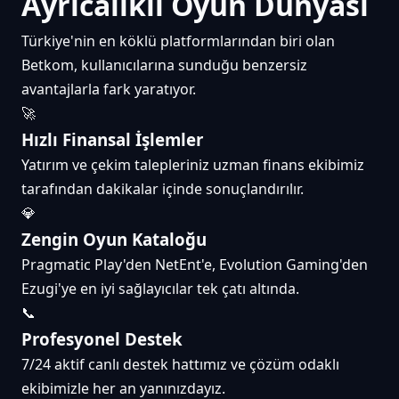
Ayrıcalıklı Oyun Dünyası
Türkiye'nin en köklü platformlarından biri olan
Betkom, kullanıcılarına sunduğu benzersiz
avantajlarla fark yaratıyor.
🚀
Hızlı Finansal İşlemler
Yatırım ve çekim talepleriniz uzman finans ekibimiz
tarafından dakikalar içinde sonuçlandırılır.
💎
Zengin Oyun Kataloğu
Pragmatic Play'den NetEnt'e, Evolution Gaming'den
Ezugi'ye en iyi sağlayıcılar tek çatı altında.
📞
Profesyonel Destek
7/24 aktif canlı destek hattımız ve çözüm odaklı
ekibimizle her an yanınızdayız.