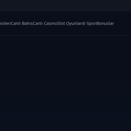
isleri
Canlı Bahis
Canlı Casino
Slot Oyunları
E-Spor
Bonuslar