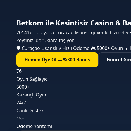
Betkom ile
Kesintisiz
Casino & Ba
2014'ten bu yana Curaçao lisanslı güvenle hizmet ver
keyfinizi doruklara taşıyor.
🛡️
Curaçao Lisanslı
⚡
Hızlı Ödeme
🎮
5000+ Oyun
📱
Hemen Üye Ol — %300 Bonus
Güncel Gir
76+
Oyun Sağlayıcı
5000+
Kazançlı Oyun
24/7
Canlı Destek
15+
Ödeme Yöntemi