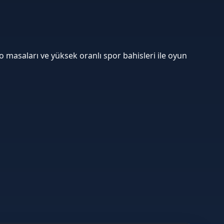
 masaları ve yüksek oranlı spor bahisleri ile oyun