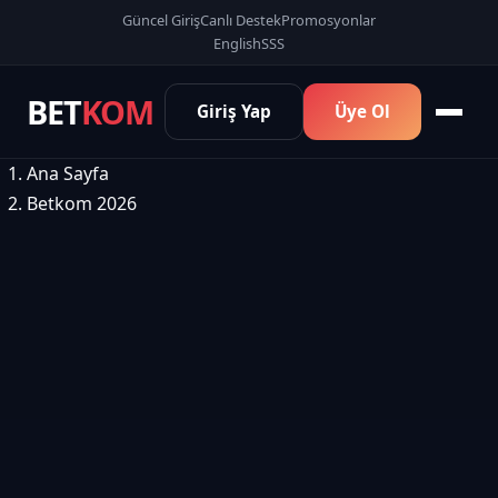
Güncel Giriş
Canlı Destek
Promosyonlar
English
SSS
BET
KOM
Giriş Yap
Üye Ol
Ana Sayfa
Betkom 2026