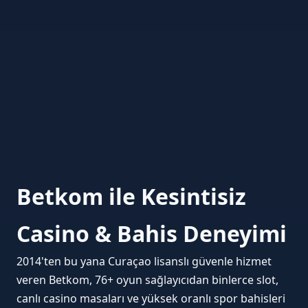
Betkom ile
Kesintisiz
Casino & Bahis Deneyimi
2014'ten bu yana Curaçao lisanslı güvenle hizmet
veren Betkom, 76+ oyun sağlayıcıdan binlerce slot,
canlı casino masaları ve yüksek oranlı spor bahisleri