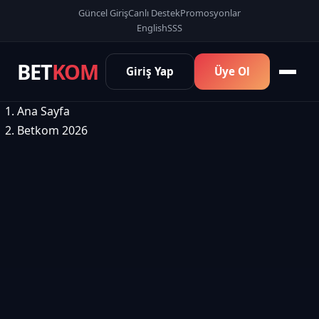
Güncel Giriş
Canlı Destek
Promosyonlar
English
SSS
BET
KOM
Giriş Yap
Üye Ol
Ana Sayfa
Betkom 2026