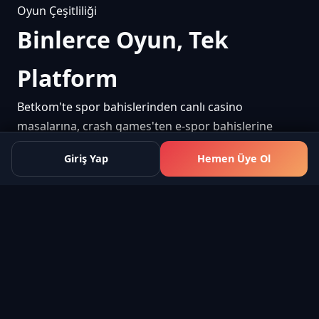
Oyun Çeşitliliği
Binlerce Oyun, Tek
Platform
Betkom'te spor bahislerinden canlı casino
masalarına, crash games'ten e-spor bahislerine
kadar geniş bir yelpazede oyun seçenekleri sizi
Giriş Yap
Hemen Üye Ol
bekliyor.
⚽
Spor Bahisleri
Yüzlerce lig ve turnuva, yüksek oranlar