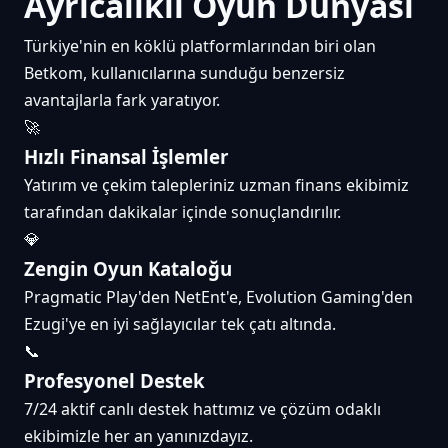
Ayrıcalıklı Oyun Dünyası
Türkiye'nin en köklü platformlarından biri olan
Betkom, kullanıcılarına sunduğu benzersiz
avantajlarla fark yaratıyor.
🚀
Hızlı Finansal İşlemler
Yatırım ve çekim talepleriniz uzman finans ekibimiz
tarafından dakikalar içinde sonuçlandırılır.
💎
Zengin Oyun Kataloğu
Pragmatic Play'den NetEnt'e, Evolution Gaming'den
Ezugi'ye en iyi sağlayıcılar tek çatı altında.
📞
Profesyonel Destek
7/24 aktif canlı destek hattımız ve çözüm odaklı
ekibimizle her an yanınızdayız.