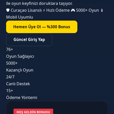
ile oyun keyfinizi doruklara taşıyor.
🛡️
Curaçao Lisanslı
⚡
Hızlı Ödeme
🎮
5000+ Oyun
📱
Mobil Uyumlu
Hemen Üye Ol — %300 Bonus
Güncel Giriş Yap
76+
Oyun Sağlayıcı
5000+
Kazançlı Oyun
24/7
Canlı Destek
15+
Ödeme Yöntemi
HOŞ GELDIN BONUSU