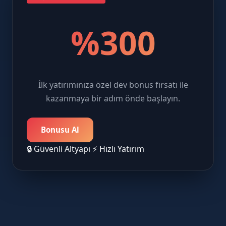
%300
İlk yatırımınıza özel dev bonus fırsatı ile
kazanmaya bir adım önde başlayın.
Bonusu Al
🔒 Güvenli Altyapı
⚡ Hızlı Yatırım