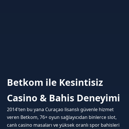
Betkom ile
Kesintisiz
Casino & Bahis Deneyimi
2014'ten bu yana Curaçao lisanslı güvenle hizmet
veren Betkom, 76+ oyun sağlayıcıdan binlerce slot,
canlı casino masaları ve yüksek oranlı spor bahisleri