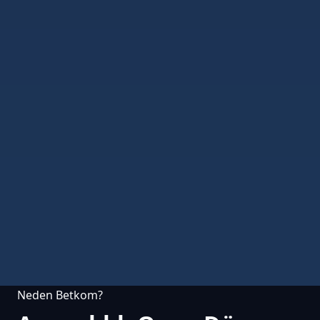
Neden Betkom?