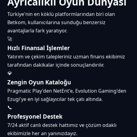
Ayrıcalıklı Oyun Dünyası
Türkiye'nin en köklü platformlarından biri olan
Betkom, kullanıcılarına sunduğu benzersiz
avantajlarla fark yaratıyor.
🚀
Hızlı Finansal İşlemler
Yatırım ve çekim talepleriniz uzman finans ekibimiz
tarafından dakikalar içinde sonuçlandırılır.
💎
Zengin Oyun Kataloğu
Pragmatic Play'den NetEnt'e, Evolution Gaming'den
Ezugi'ye en iyi sağlayıcılar tek çatı altında.
📞
Profesyonel Destek
7/24 aktif canlı destek hattımız ve çözüm odaklı
ekibimizle her an yanınızdayız.