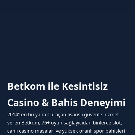
Betkom ile
Kesintisiz
Casino & Bahis Deneyimi
2014'ten bu yana Curaçao lisanslı güvenle hizmet
veren Betkom, 76+ oyun sağlayıcıdan binlerce slot,
canlı casino masaları ve yüksek oranlı spor bahisleri