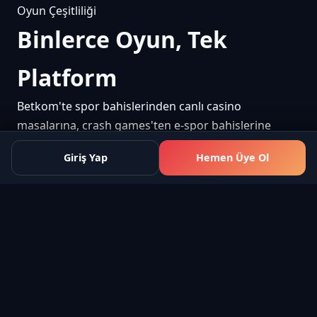
Oyun Çeşitliliği
Binlerce Oyun, Tek
Platform
Betkom'te spor bahislerinden canlı casino
masalarına, crash games'ten e-spor bahislerine
kadar geniş bir yelpazede oyun seçenekleri sizi
Giriş Yap
Hemen Üye Ol
bekliyor.
⚽
Spor Bahisleri
Yüzlerce lig ve turnuva, yüksek oranlar