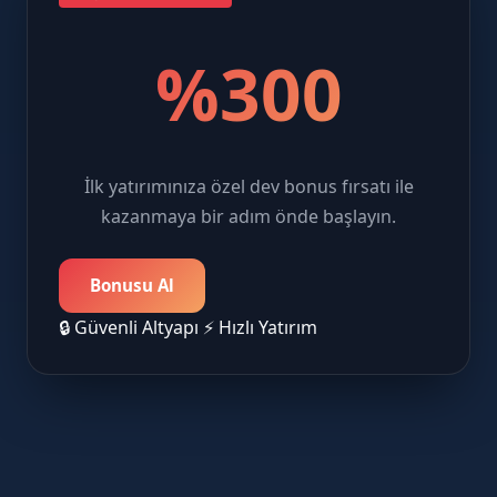
%300
İlk yatırımınıza özel dev bonus fırsatı ile
kazanmaya bir adım önde başlayın.
Bonusu Al
🔒 Güvenli Altyapı
⚡ Hızlı Yatırım