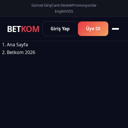
Güncel Giriş
Canlı Destek
Promosyonlar
English
SSS
BET
KOM
Giriş Yap
Üye Ol
Ana Sayfa
Betkom 2026