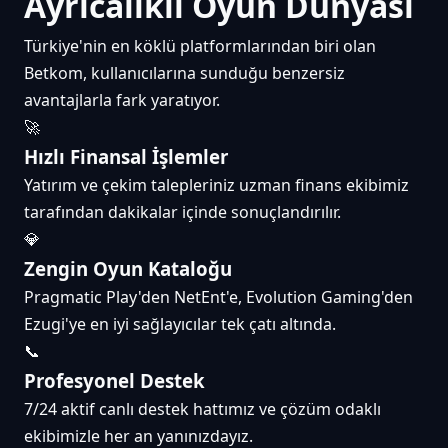
Ayrıcalıklı Oyun Dünyası
Türkiye'nin en köklü platformlarından biri olan
Betkom, kullanıcılarına sunduğu benzersiz
avantajlarla fark yaratıyor.
🚀
Hızlı Finansal İşlemler
Yatırım ve çekim talepleriniz uzman finans ekibimiz
tarafından dakikalar içinde sonuçlandırılır.
💎
Zengin Oyun Kataloğu
Pragmatic Play'den NetEnt'e, Evolution Gaming'den
Ezugi'ye en iyi sağlayıcılar tek çatı altında.
📞
Profesyonel Destek
7/24 aktif canlı destek hattımız ve çözüm odaklı
ekibimizle her an yanınızdayız.