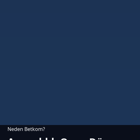
Neden Betkom?