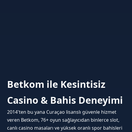
Betkom ile
Kesintisiz
Casino & Bahis Deneyimi
2014'ten bu yana Curaçao lisanslı güvenle hizmet
veren Betkom, 76+ oyun sağlayıcıdan binlerce slot,
canlı casino masaları ve yüksek oranlı spor bahisleri