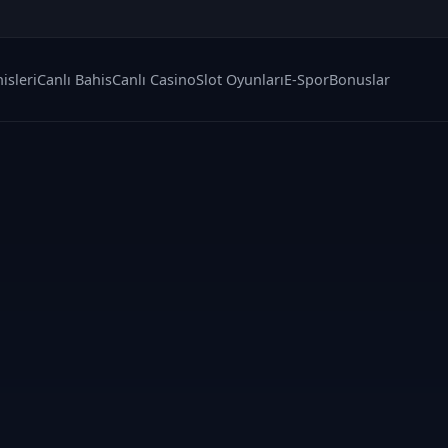
isleri
Canlı Bahis
Canlı Casino
Slot Oyunları
E-Spor
Bonuslar