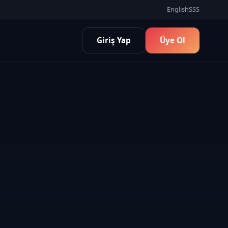
English
SSS
Giriş Yap
Üye Ol