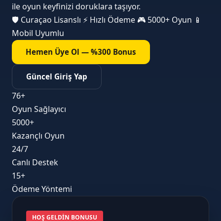
ile oyun keyfinizi doruklara taşıyor.
🛡️
Curaçao Lisanslı
⚡
Hızlı Ödeme
🎮
5000+ Oyun
📱
Mobil Uyumlu
Hemen Üye Ol — %300 Bonus
Güncel Giriş Yap
76+
Oyun Sağlayıcı
5000+
Kazançlı Oyun
24/7
Canlı Destek
15+
Ödeme Yöntemi
HOŞ GELDIN BONUSU