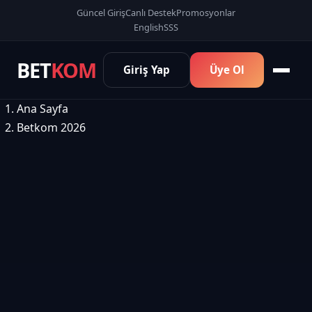
Güncel Giriş
Canlı Destek
Promosyonlar
English
SSS
BET
KOM
Giriş Yap
Üye Ol
Ana Sayfa
Betkom 2026