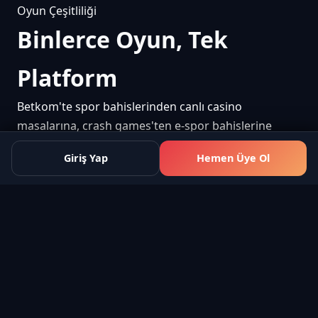
Oyun Çeşitliliği
Binlerce Oyun, Tek
Platform
Betkom'te spor bahislerinden canlı casino
masalarına, crash games'ten e-spor bahislerine
kadar geniş bir yelpazede oyun seçenekleri sizi
Giriş Yap
Hemen Üye Ol
bekliyor.
⚽
Spor Bahisleri
Yüzlerce lig ve turnuva, yüksek oranlar