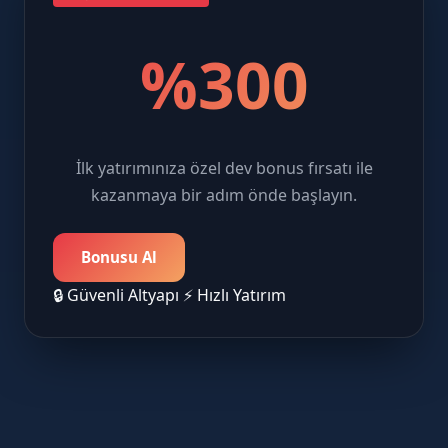
%300
İlk yatırımınıza özel dev bonus fırsatı ile
kazanmaya bir adım önde başlayın.
Bonusu Al
🔒 Güvenli Altyapı
⚡ Hızlı Yatırım