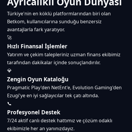
Ayrıcalıklı Oyun Dünyası
Türkiye'nin en köklü platformlarından biri olan
Betkom, kullanıcılarına sunduğu benzersiz
avantajlarla fark yaratıyor.
🚀
Hızlı Finansal İşlemler
Yatırım ve çekim talepleriniz uzman finans ekibimiz
tarafından dakikalar içinde sonuçlandırılır.
💎
Zengin Oyun Kataloğu
Pragmatic Play'den NetEnt'e, Evolution Gaming'den
Ezugi'ye en iyi sağlayıcılar tek çatı altında.
📞
Profesyonel Destek
7/24 aktif canlı destek hattımız ve çözüm odaklı
ekibimizle her an yanınızdayız.