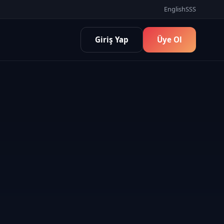
English
SSS
Giriş Yap
Üye Ol