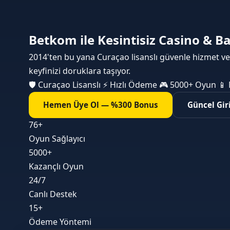
Betkom ile
Kesintisiz
Casino & Ba
2014'ten bu yana Curaçao lisanslı güvenle hizmet ver
keyfinizi doruklara taşıyor.
🛡️
Curaçao Lisanslı
⚡
Hızlı Ödeme
🎮
5000+ Oyun
📱
Hemen Üye Ol — %300 Bonus
Güncel Gir
76+
Oyun Sağlayıcı
5000+
Kazançlı Oyun
24/7
Canlı Destek
15+
Ödeme Yöntemi