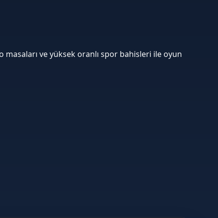
 masaları ve yüksek oranlı spor bahisleri ile oyun