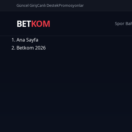
Güncel Giriş
Canlı Destek
Promosyonlar
BET
KOM
Spor Bah
Ana Sayfa
Betkom 2026