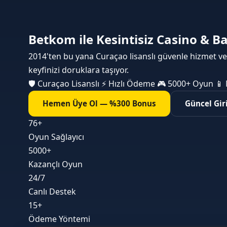
Betkom ile
Kesintisiz
Casino & Ba
2014'ten bu yana Curaçao lisanslı güvenle hizmet ver
keyfinizi doruklara taşıyor.
🛡️
Curaçao Lisanslı
⚡
Hızlı Ödeme
🎮
5000+ Oyun
📱
Hemen Üye Ol — %300 Bonus
Güncel Gir
76+
Oyun Sağlayıcı
5000+
Kazançlı Oyun
24/7
Canlı Destek
15+
Ödeme Yöntemi