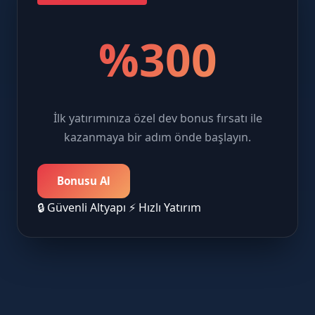
%300
İlk yatırımınıza özel dev bonus fırsatı ile
kazanmaya bir adım önde başlayın.
Bonusu Al
🔒 Güvenli Altyapı
⚡ Hızlı Yatırım