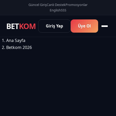
Güncel Giriş
Canlı Destek
Promosyonlar
English
SSS
BET
KOM
Giriş Yap
Üye Ol
Ana Sayfa
Betkom 2026