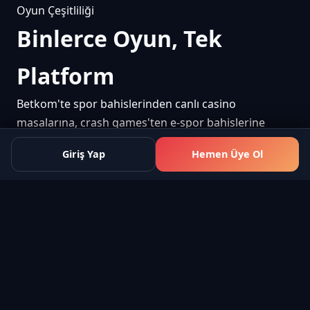
Oyun Çeşitliliği
Binlerce Oyun, Tek
Platform
Betkom'te spor bahislerinden canlı casino
masalarına, crash games'ten e-spor bahislerine
kadar geniş bir yelpazede oyun seçenekleri sizi
Giriş Yap
Hemen Üye Ol
bekliyor.
⚽
Spor Bahisleri
Yüzlerce lig ve turnuva, yüksek oranlar