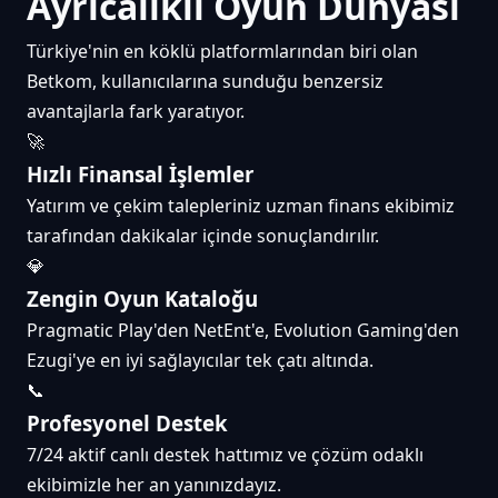
Ayrıcalıklı Oyun Dünyası
Türkiye'nin en köklü platformlarından biri olan
Betkom, kullanıcılarına sunduğu benzersiz
avantajlarla fark yaratıyor.
🚀
Hızlı Finansal İşlemler
Yatırım ve çekim talepleriniz uzman finans ekibimiz
tarafından dakikalar içinde sonuçlandırılır.
💎
Zengin Oyun Kataloğu
Pragmatic Play'den NetEnt'e, Evolution Gaming'den
Ezugi'ye en iyi sağlayıcılar tek çatı altında.
📞
Profesyonel Destek
7/24 aktif canlı destek hattımız ve çözüm odaklı
ekibimizle her an yanınızdayız.