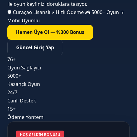
ile oyun keyfinizi doruklara taşıyor.
🛡️
Curaçao Lisanslı
⚡
Hızlı Ödeme
🎮
5000+ Oyun
📱
Mobil Uyumlu
Hemen Üye Ol — %300 Bonus
Güncel Giriş Yap
76+
Oyun Sağlayıcı
5000+
Kazançlı Oyun
24/7
Canlı Destek
15+
Ödeme Yöntemi
HOŞ GELDIN BONUSU