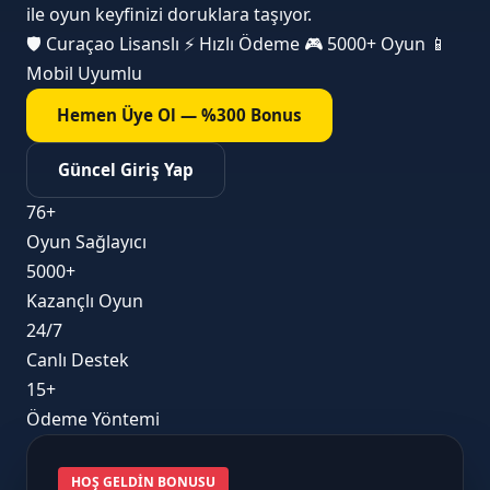
ile oyun keyfinizi doruklara taşıyor.
🛡️
Curaçao Lisanslı
⚡
Hızlı Ödeme
🎮
5000+ Oyun
📱
Mobil Uyumlu
Hemen Üye Ol — %300 Bonus
Güncel Giriş Yap
76+
Oyun Sağlayıcı
5000+
Kazançlı Oyun
24/7
Canlı Destek
15+
Ödeme Yöntemi
HOŞ GELDIN BONUSU