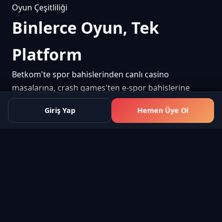
Oyun Çeşitliliği
Binlerce Oyun, Tek
Platform
Betkom'te spor bahislerinden canlı casino
masalarına, crash games'ten e-spor bahislerine
kadar geniş bir yelpazede oyun seçenekleri sizi
Giriş Yap
Hemen Üye Ol
bekliyor.
⚽
Spor Bahisleri
Yüzlerce lig ve turnuva, yüksek oranlar