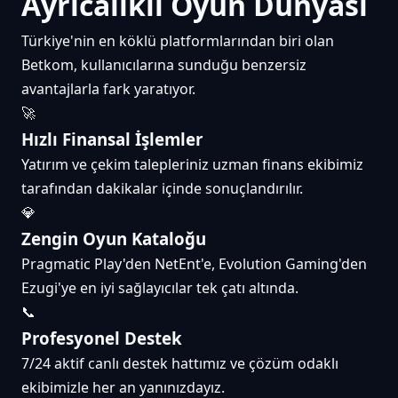
Ayrıcalıklı Oyun Dünyası
Türkiye'nin en köklü platformlarından biri olan
Betkom, kullanıcılarına sunduğu benzersiz
avantajlarla fark yaratıyor.
🚀
Hızlı Finansal İşlemler
Yatırım ve çekim talepleriniz uzman finans ekibimiz
tarafından dakikalar içinde sonuçlandırılır.
💎
Zengin Oyun Kataloğu
Pragmatic Play'den NetEnt'e, Evolution Gaming'den
Ezugi'ye en iyi sağlayıcılar tek çatı altında.
📞
Profesyonel Destek
7/24 aktif canlı destek hattımız ve çözüm odaklı
ekibimizle her an yanınızdayız.