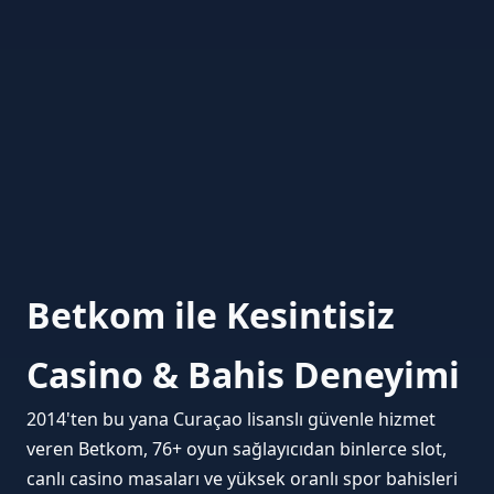
Betkom ile
Kesintisiz
Casino & Bahis Deneyimi
2014'ten bu yana Curaçao lisanslı güvenle hizmet
veren Betkom, 76+ oyun sağlayıcıdan binlerce slot,
canlı casino masaları ve yüksek oranlı spor bahisleri