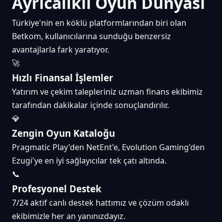
Ayrıcalıklı Oyun Dünyası
Türkiye'nin en köklü platformlarından biri olan
Betkom, kullanıcılarına sunduğu benzersiz
avantajlarla fark yaratıyor.
🚀
Hızlı Finansal İşlemler
Yatırım ve çekim talepleriniz uzman finans ekibimiz
tarafından dakikalar içinde sonuçlandırılır.
💎
Zengin Oyun Kataloğu
Pragmatic Play'den NetEnt'e, Evolution Gaming'den
Ezugi'ye en iyi sağlayıcılar tek çatı altında.
📞
Profesyonel Destek
7/24 aktif canlı destek hattımız ve çözüm odaklı
ekibimizle her an yanınızdayız.