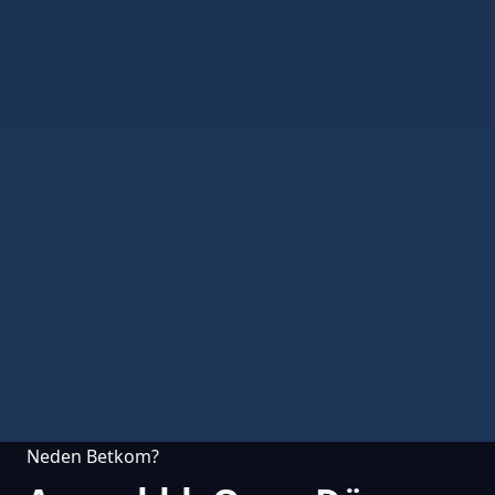
Neden Betkom?