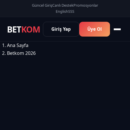
Güncel Giriş
Canlı Destek
Promosyonlar
English
SSS
BET
KOM
Giriş Yap
Üye Ol
Ana Sayfa
Betkom 2026