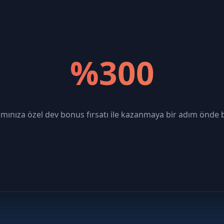
%300
rımınıza özel dev bonus fırsatı ile kazanmaya bir adım önde 