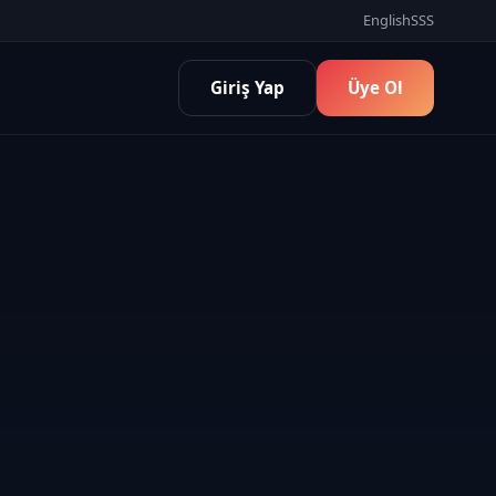
English
SSS
Giriş Yap
Üye Ol