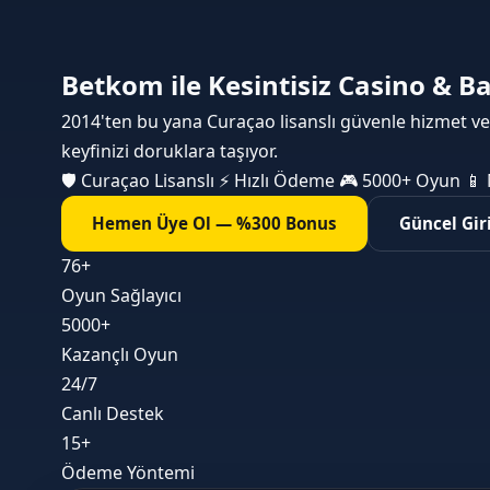
Betkom ile
Kesintisiz
Casino & Ba
2014'ten bu yana Curaçao lisanslı güvenle hizmet ver
keyfinizi doruklara taşıyor.
🛡️
Curaçao Lisanslı
⚡
Hızlı Ödeme
🎮
5000+ Oyun
📱
Hemen Üye Ol — %300 Bonus
Güncel Gir
76+
Oyun Sağlayıcı
5000+
Kazançlı Oyun
24/7
Canlı Destek
15+
Ödeme Yöntemi